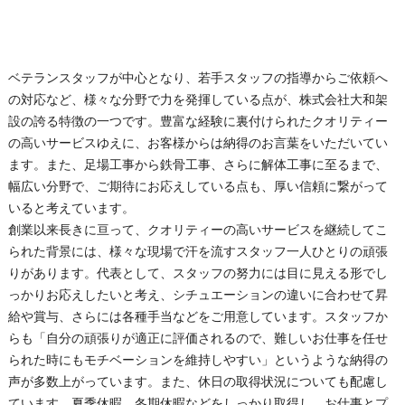
ベテランスタッフが中心となり、若手スタッフの指導からご依頼へ
の対応など、様々な分野で力を発揮している点が、株式会社大和架
設の誇る特徴の一つです。豊富な経験に裏付けられたクオリティー
の高いサービスゆえに、お客様からは納得のお言葉をいただいてい
ます。また、足場工事から鉄骨工事、さらに解体工事に至るまで、
幅広い分野で、ご期待にお応えしている点も、厚い信頼に繋がって
いると考えています。
創業以来長きに亘って、クオリティーの高いサービスを継続してこ
られた背景には、様々な現場で汗を流すスタッフ一人ひとりの頑張
りがあります。代表として、スタッフの努力には目に見える形でし
っかりお応えしたいと考え、シチュエーションの違いに合わせて昇
給や賞与、さらには各種手当などをご用意しています。スタッフか
らも「自分の頑張りが適正に評価されるので、難しいお仕事を任せ
られた時にもモチベーションを維持しやすい」というような納得の
声が多数上がっています。また、休日の取得状況についても配慮し
ています。夏季休暇、冬期休暇などをしっかり取得し、お仕事とプ