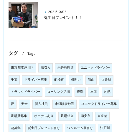
2021/10/08
誕生日プレゼント！！
タグ
Tags
東京都江戸川区
高収入
未経験歓迎
ユニックドライバー
千葉
ドライバー募集
船橋市
仮囲い
館山
従業員
トラックドライバー
ローリング足場
夜勤
出張
灼熱
夏
安全
新入社員
未経験者歓迎
ユニックドライバー募集
足場鳶募集
ボーナスあり
足場組立
浦安市
東京都
鳶募集
誕生日プレゼント有り
ワンルーム寮有り
江戸川