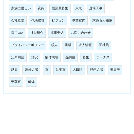
家族に優しい
高給
従業員募集
東京
足場工事
会社概要
代表挨拶
ビジョン
事業案内
求める人物像
採用Q&A
社員紹介
採用申込
お問い合わせ
プライバシーポリシー
求人
足場
求人情報
正社員
江戸川区
浦安
解体現場
品川区
募集
ボーナス
越谷
改修足場
鳶
足場鳶
大田区
解体足場
募集中
千葉市
解体