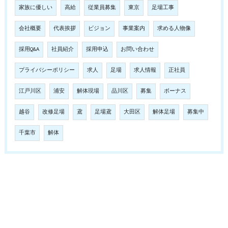
家族に優しい
高給
従業員募集
東京
足場工事
会社概要
代表挨拶
ビジョン
事業案内
求める人物像
採用Q&A
社員紹介
採用申込
お問い合わせ
プライバシーポリシー
求人
足場
求人情報
正社員
江戸川区
浦安
解体現場
品川区
募集
ボーナス
越谷
改修足場
鳶
足場鳶
大田区
解体足場
募集中
千葉市
解体