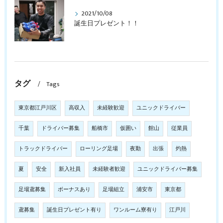
2021/10/08
誕生日プレゼント！！
タグ
Tags
東京都江戸川区
高収入
未経験歓迎
ユニックドライバー
千葉
ドライバー募集
船橋市
仮囲い
館山
従業員
トラックドライバー
ローリング足場
夜勤
出張
灼熱
夏
安全
新入社員
未経験者歓迎
ユニックドライバー募集
足場鳶募集
ボーナスあり
足場組立
浦安市
東京都
鳶募集
誕生日プレゼント有り
ワンルーム寮有り
江戸川