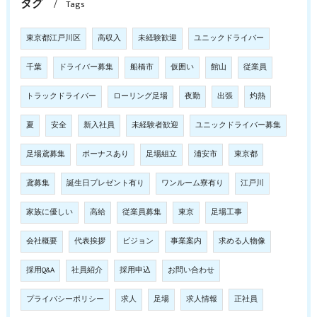
タグ
Tags
東京都江戸川区
高収入
未経験歓迎
ユニックドライバー
千葉
ドライバー募集
船橋市
仮囲い
館山
従業員
トラックドライバー
ローリング足場
夜勤
出張
灼熱
夏
安全
新入社員
未経験者歓迎
ユニックドライバー募集
足場鳶募集
ボーナスあり
足場組立
浦安市
東京都
鳶募集
誕生日プレゼント有り
ワンルーム寮有り
江戸川
家族に優しい
高給
従業員募集
東京
足場工事
会社概要
代表挨拶
ビジョン
事業案内
求める人物像
採用Q&A
社員紹介
採用申込
お問い合わせ
プライバシーポリシー
求人
足場
求人情報
正社員