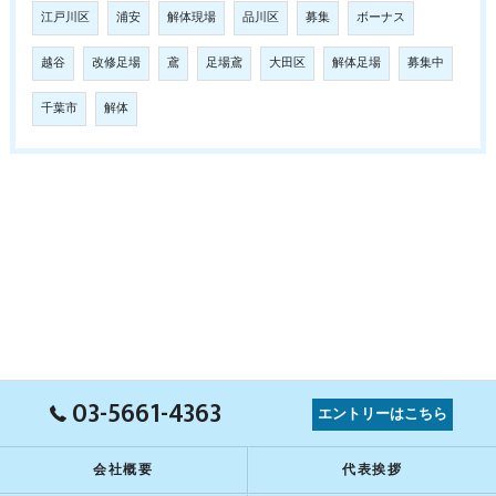
江戸川区
浦安
解体現場
品川区
募集
ボーナス
越谷
改修足場
鳶
足場鳶
大田区
解体足場
募集中
千葉市
解体
03-5661-4363
エントリーはこちら
会社概要
代表挨拶