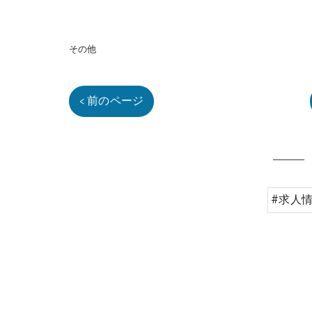
その他
< 前のページ
#求人