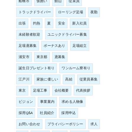
船橋市
仮囲い
館山
従業員
トラックドライバー
ローリング足場
夜勤
出張
灼熱
夏
安全
新入社員
未経験者歓迎
ユニックドライバー募集
足場鳶募集
ボーナスあり
足場組立
浦安市
東京都
鳶募集
誕生日プレゼント有り
ワンルーム寮有り
江戸川
家族に優しい
高給
従業員募集
東京
足場工事
会社概要
代表挨拶
ビジョン
事業案内
求める人物像
採用Q&A
社員紹介
採用申込
お問い合わせ
プライバシーポリシー
求人