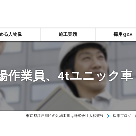
める人物像
施工実績
採用Q&A
場作業員、4tユニック車
東京都江戸川区の足場工事は株式会社大和架設
採用ブログ